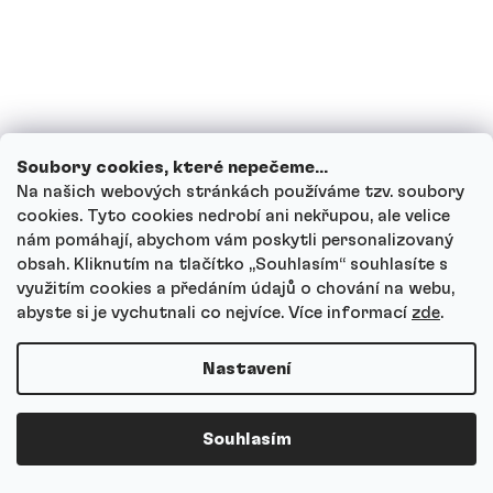
Kdy je nejlepší kreatin užívat?
Musím kreatin vysazovat nebo cyklovat?
Soubory cookies, které nepečeme...
Kolik kreatinu je v jedné porci?
Na našich webových stránkách používáme tzv. soubory
cookies. Tyto cookies nedrobí ani nekřupou, ale velice
nám pomáhají, abychom vám poskytli personalizovaný
Jaký je rozdíl mezi Natural a ochucenými
obsah. Kliknutím na tlačítko ,,Souhlasím“ souhlasíte s
příchutěmi?
využitím cookies a předáním údajů o chování na webu,
abyste si je vychutnali co nejvíce.
Více informací
zde
.
Zadržuje kreatin vodu?
Nastavení
Je Kreatin monohydrát laboratorně
Souhlasím
testovaný?