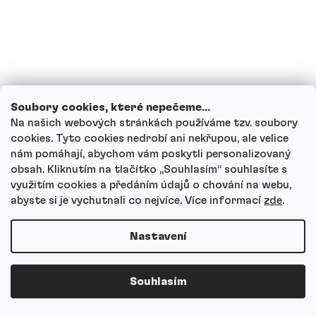
Kdy je nejlepší kreatin užívat?
Musím kreatin vysazovat nebo cyklovat?
Soubory cookies, které nepečeme...
Na našich webových stránkách používáme tzv. soubory
Kolik kreatinu je v jedné porci?
cookies. Tyto cookies nedrobí ani nekřupou, ale velice
nám pomáhají, abychom vám poskytli personalizovaný
obsah. Kliknutím na tlačítko ,,Souhlasím“ souhlasíte s
Jaký je rozdíl mezi Natural a ochucenými
využitím cookies a předáním údajů o chování na webu,
příchutěmi?
abyste si je vychutnali co nejvíce.
Více informací
zde
.
Nastavení
Zadržuje kreatin vodu?
Souhlasím
Je Kreatin monohydrát laboratorně
testovaný?