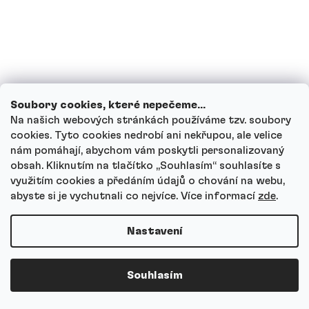
Můžu Kreatin HCl kombinovat s
proteinem, jídlem nebo nakopávačem?
Je Kreatin HCl vhodný pro ženy?
Soubory cookies, které nepečeme...
Na našich webových stránkách používáme tzv. soubory
Na co si dát u Kreatinu HCl pozor?
cookies. Tyto cookies nedrobí ani nekřupou, ale velice
nám pomáhají, abychom vám poskytli personalizovaný
obsah. Kliknutím na tlačítko ,,Souhlasím“ souhlasíte s
Jak Kreatin HCl skladovat?
využitím cookies a předáním údajů o chování na webu,
abyste si je vychutnali co nejvíce.
Více informací
zde
.
Jak funguje náš zákaznický servis a kam
Nastavení
se můžeš obrátit s dotazy?
Souhlasím