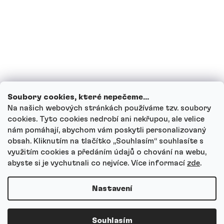
Jak funguje náš zákaznický servis a kam
se můžeš obrátit s dotazy?
Projít všechny dotazy
Soubory cookies, které nepečeme...
Na našich webových stránkách používáme tzv. soubory
cookies. Tyto cookies nedrobí ani nekřupou, ale velice
nám pomáhají, abychom vám poskytli personalizovaný
Autor
obsah. Kliknutím na tlačítko ,,Souhlasím“ souhlasíte s
Andrea Tesařová
využitím cookies a předáním údajů o chování na webu,
PR
abyste si je vychutnali co nejvíce.
Více informací
zde
.
Nastavení
Copyright 2026
Protein a Co
. Všechna práva vyhrazena.
Souhlasím