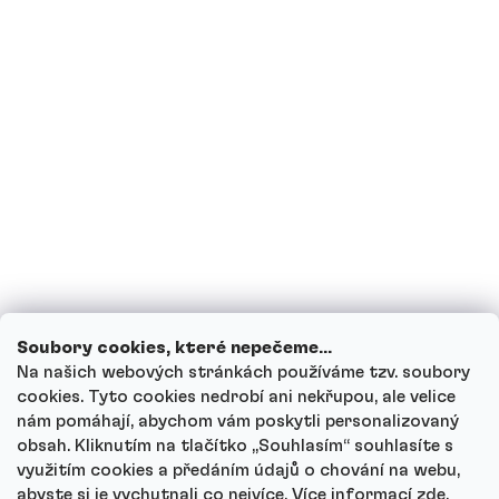
Jsem těhotná, případně nyní kojím, mohu
pít proteinové nápoje?
Mohou děti proteinové nápoje?
Jak funguje náš zákaznický servis a kam
se můžeš obrátit s dotazy?
Projít všechny dotazy
Soubory cookies, které nepečeme...
Na našich webových stránkách používáme tzv. soubory
cookies. Tyto cookies nedrobí ani nekřupou, ale velice
nám pomáhají, abychom vám poskytli personalizovaný
Autor
obsah. Kliknutím na tlačítko ,,Souhlasím“ souhlasíte s
Andrea Tesařová
využitím cookies a předáním údajů o chování na webu,
PR
abyste si je vychutnali co nejvíce.
Více informací
zde
.