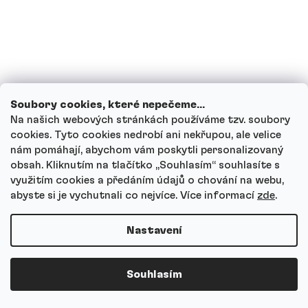
Pro koho je Kreatin monohydrát
vhodný?
Jak Kreatin monohydrát dávkovat?
Soubory cookies, které nepečeme...
Na našich webových stránkách používáme tzv. soubory
Musím u kreatinu dělat nasycovací fázi?
cookies. Tyto cookies nedrobí ani nekřupou, ale velice
nám pomáhají, abychom vám poskytli personalizovaný
obsah. Kliknutím na tlačítko ,,Souhlasím“ souhlasíte s
Kdy je nejlepší kreatin užívat?
využitím cookies a předáním údajů o chování na webu,
abyste si je vychutnali co nejvíce.
Více informací
zde
.
Musím kreatin vysazovat nebo cyklovat?
Nastavení
Kolik kreatinu je v jedné porci?
Souhlasím
Jaký je rozdíl mezi Natural a ochucenými