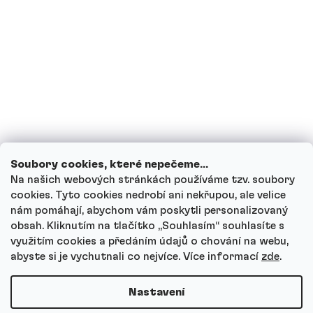
Mohou děti proteinové nápoje?
Jak funguje náš zákaznický servis a kam
se můžeš obrátit s dotazy?
Projít všechny dotazy
Soubory cookies, které nepečeme...
Na našich webových stránkách používáme tzv. soubory
cookies. Tyto cookies nedrobí ani nekřupou, ale velice
nám pomáhají, abychom vám poskytli personalizovaný
Autor
obsah. Kliknutím na tlačítko ,,Souhlasím“ souhlasíte s
Andrea Tesařová
využitím cookies a předáním údajů o chování na webu,
PR
abyste si je vychutnali co nejvíce.
Více informací
zde
.
Nastavení