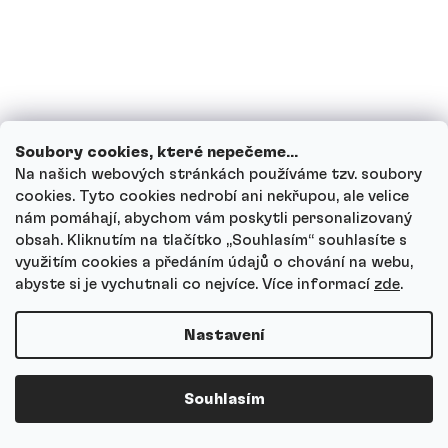
Mohou děti proteinové nápoje?
Jak funguje náš zákaznický servis a kam
se můžeš obrátit s dotazy?
Soubory cookies, které nepečeme...
Projít všechny dotazy
Na našich webových stránkách používáme tzv. soubory
cookies. Tyto cookies nedrobí ani nekřupou, ale velice
nám pomáhají, abychom vám poskytli personalizovaný
obsah. Kliknutím na tlačítko ,,Souhlasím“ souhlasíte s
využitím cookies a předáním údajů o chování na webu,
abyste si je vychutnali co nejvíce.
Více informací
zde
.
Autor
Andrea Tesařová
Nastavení
PR
Souhlasím
Copyright 2026
Protein a Co
. Všechna práva vyhrazena.