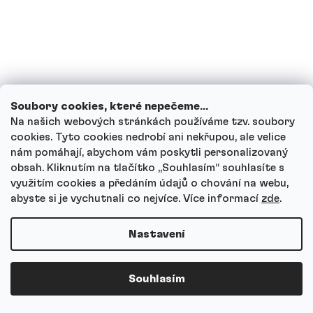
Kolik kreatinu je v jedné porci?
Jaký je rozdíl mezi Natural a ochucenými
příchutěmi?
Soubory cookies, které nepečeme...
Na našich webových stránkách používáme tzv. soubory
cookies. Tyto cookies nedrobí ani nekřupou, ale velice
Zadržuje kreatin vodu?
nám pomáhají, abychom vám poskytli personalizovaný
obsah. Kliknutím na tlačítko ,,Souhlasím“ souhlasíte s
využitím cookies a předáním údajů o chování na webu,
Je Kreatin monohydrát laboratorně
abyste si je vychutnali co nejvíce.
Více informací
zde
.
testovaný?
Nastavení
Můžu kreatin kombinovat s proteinem
nebo nakopávačem?
Souhlasím