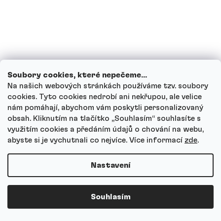
Pro koho je Kreatin HCl vhodný?
Jaký je rozdíl mezi kreatinem HCl a
monohydrátem?
Soubory cookies, které nepečeme...
Na našich webových stránkách používáme tzv. soubory
Jak Kreatin HCl dávkovat?
cookies. Tyto cookies nedrobí ani nekřupou, ale velice
nám pomáhají, abychom vám poskytli personalizovaný
Kdy je nejlepší Kreatin HCl užívat?
obsah. Kliknutím na tlačítko ,,Souhlasím“ souhlasíte s
využitím cookies a předáním údajů o chování na webu,
abyste si je vychutnali co nejvíce.
Více informací
zde
.
Musím Kreatin HCl vysazovat nebo
cyklovat?
Nastavení
Je Kreatin HCl lepší, když mi monohydrát
Souhlasím
nesedí na trávení?