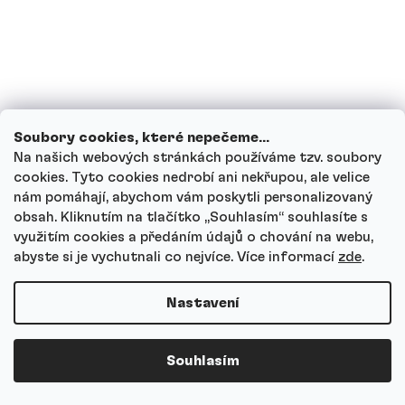
Je Kreatin HCl vhodný pro ženy?
Na co si dát u Kreatinu HCl pozor?
Jak Kreatin HCl skladovat?
Soubory cookies, které nepečeme...
Na našich webových stránkách používáme tzv. soubory
cookies. Tyto cookies nedrobí ani nekřupou, ale velice
Jak funguje náš zákaznický servis a kam
nám pomáhají, abychom vám poskytli personalizovaný
se můžeš obrátit s dotazy?
obsah. Kliknutím na tlačítko ,,Souhlasím“ souhlasíte s
využitím cookies a předáním údajů o chování na webu,
abyste si je vychutnali co nejvíce.
Více informací
zde
.
Nejčastější dotazy
Nastavení
Souhlasím
Jak si vybrat správný druh proteinu?