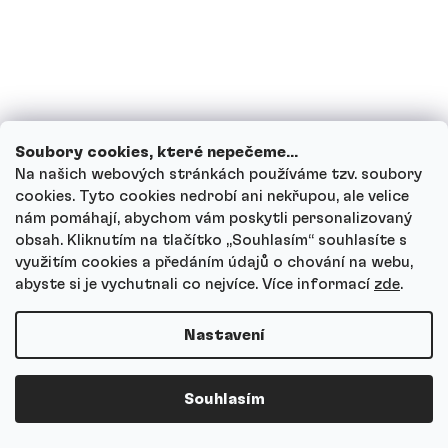
Jak funguje náš zákaznický servis a kam
se můžeš obrátit s dotazy?
Nejčastější dotazy
Soubory cookies, které nepečeme...
Na našich webových stránkách používáme tzv. soubory
cookies. Tyto cookies nedrobí ani nekřupou, ale velice
Pro koho je Kreatin HCl vhodný?
nám pomáhají, abychom vám poskytli personalizovaný
obsah. Kliknutím na tlačítko ,,Souhlasím“ souhlasíte s
využitím cookies a předáním údajů o chování na webu,
Jaký je rozdíl mezi kreatinem HCl a
abyste si je vychutnali co nejvíce.
Více informací
zde
.
monohydrátem?
Nastavení
Jak Kreatin HCl dávkovat?
Souhlasím
Kdy je nejlepší Kreatin HCl užívat?