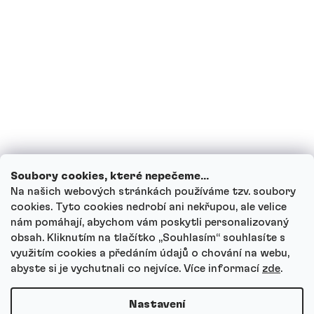
Mohou děti proteinové nápoje?
Jak funguje náš zákaznický servis a kam
se můžeš obrátit s dotazy?
Projít všechny dotazy
Soubory cookies, které nepečeme...
Na našich webových stránkách používáme tzv. soubory
cookies. Tyto cookies nedrobí ani nekřupou, ale velice
nám pomáhají, abychom vám poskytli personalizovaný
Autor
obsah. Kliknutím na tlačítko ,,Souhlasím“ souhlasíte s
Andrea Tesařová
využitím cookies a předáním údajů o chování na webu,
PR
abyste si je vychutnali co nejvíce.
Více informací
zde
.
Nastavení