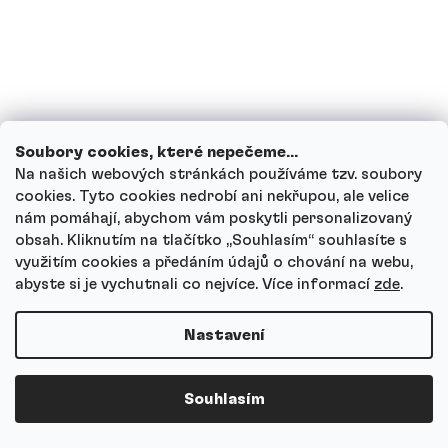
Je kreatin vhodný pro ženy?
Jak kreatin skladovat?
Soubory cookies, které nepečeme...
Jak funguje náš zákaznický servis a kam
Na našich webových stránkách používáme tzv. soubory
se můžeš obrátit s dotazy?
cookies. Tyto cookies nedrobí ani nekřupou, ale velice
nám pomáhají, abychom vám poskytli personalizovaný
obsah. Kliknutím na tlačítko ,,Souhlasím“ souhlasíte s
využitím cookies a předáním údajů o chování na webu,
abyste si je vychutnali co nejvíce.
Více informací
zde
.
Nejčastější dotazy
Nastavení
Pro koho je Kreatin HCl vhodný?
Souhlasím
Jaký je rozdíl mezi kreatinem HCl a