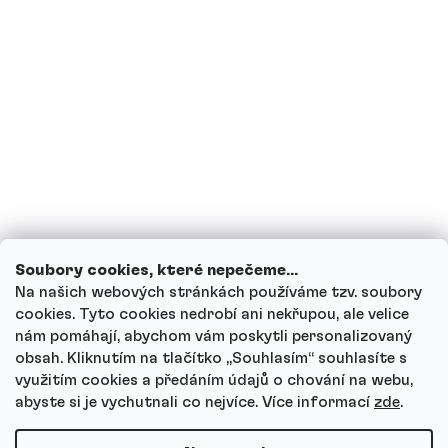
pít proteinové nápoje?
Mohou děti proteinové nápoje?
Jak funguje náš zákaznický servis a kam
se můžeš obrátit s dotazy?
Projít všechny dotazy
Soubory cookies, které nepečeme...
Na našich webových stránkách používáme tzv. soubory
cookies. Tyto cookies nedrobí ani nekřupou, ale velice
nám pomáhají, abychom vám poskytli personalizovaný
Autor
obsah. Kliknutím na tlačítko ,,Souhlasím“ souhlasíte s
Andrea Tesařová
využitím cookies a předáním údajů o chování na webu,
PR
abyste si je vychutnali co nejvíce.
Více informací
zde
.