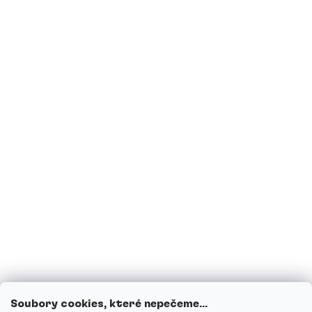
vaše produkty?
Jsou proteiny vhodné pro diabetiky?
Jsem těhotná, případně nyní kojím, mohu
pít proteinové nápoje?
Mohou děti proteinové nápoje?
Jak funguje náš zákaznický servis a kam
se můžeš obrátit s dotazy?
Projít všechny dotazy
Soubory cookies, které nepečeme...