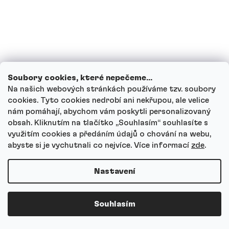
Zadržuje Kreatin HCl vodu?
Můžu Kreatin HCl kombinovat s
proteinem, jídlem nebo nakopávačem?
Soubory cookies, které nepečeme...
Je Kreatin HCl vhodný pro ženy?
Na našich webových stránkách používáme tzv. soubory
cookies. Tyto cookies nedrobí ani nekřupou, ale velice
nám pomáhají, abychom vám poskytli personalizovaný
Na co si dát u Kreatinu HCl pozor?
obsah. Kliknutím na tlačítko ,,Souhlasím“ souhlasíte s
využitím cookies a předáním údajů o chování na webu,
abyste si je vychutnali co nejvíce.
Více informací
zde
.
Jak Kreatin HCl skladovat?
Nastavení
Jak funguje náš zákaznický servis a kam
se můžeš obrátit s dotazy?
Souhlasím