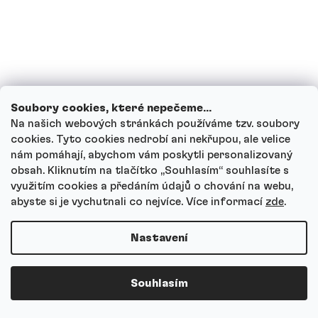
Jak Kreatin HCl skladovat?
Jak funguje náš zákaznický servis a kam
se můžeš obrátit s dotazy?
Soubory cookies, které nepečeme...
Na našich webových stránkách používáme tzv. soubory
cookies. Tyto cookies nedrobí ani nekřupou, ale velice
Nejčastější dotazy
nám pomáhají, abychom vám poskytli personalizovaný
obsah. Kliknutím na tlačítko ,,Souhlasím“ souhlasíte s
využitím cookies a předáním údajů o chování na webu,
Jak si vybrat správný druh proteinu?
abyste si je vychutnali co nejvíce.
Více informací
zde
.
Nastavení
Kdy je nejlepší čas k užití proteinového
nápoje?
Souhlasím
Jaké je doporučené denní množství