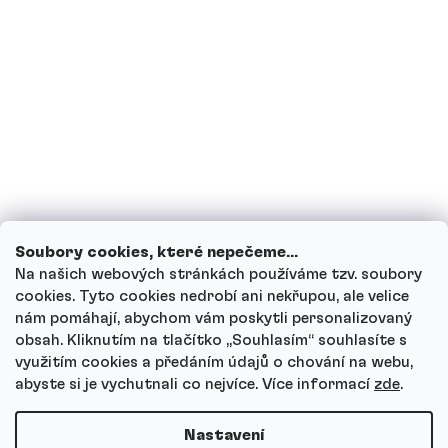
Mohou děti proteinové nápoje?
Jak funguje náš zákaznický servis a kam
se můžeš obrátit s dotazy?
Projít všechny dotazy
Soubory cookies, které nepečeme...
Na našich webových stránkách používáme tzv. soubory
cookies. Tyto cookies nedrobí ani nekřupou, ale velice
nám pomáhají, abychom vám poskytli personalizovaný
Autor
obsah. Kliknutím na tlačítko ,,Souhlasím“ souhlasíte s
Andrea Tesařová
využitím cookies a předáním údajů o chování na webu,
PR
abyste si je vychutnali co nejvíce.
Více informací
zde
.
Nastavení