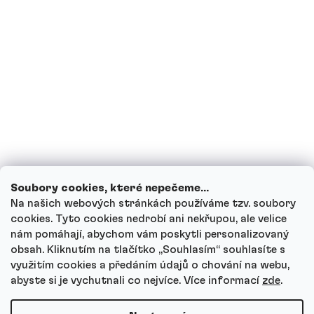
pít proteinové nápoje?
Mohou děti proteinové nápoje?
Jak funguje náš zákaznický servis a kam
se můžeš obrátit s dotazy?
Projít všechny dotazy
Soubory cookies, které nepečeme...
Na našich webových stránkách používáme tzv. soubory
cookies. Tyto cookies nedrobí ani nekřupou, ale velice
nám pomáhají, abychom vám poskytli personalizovaný
Autor
obsah. Kliknutím na tlačítko ,,Souhlasím“ souhlasíte s
Andrea Tesařová
využitím cookies a předáním údajů o chování na webu,
PR
abyste si je vychutnali co nejvíce.
Více informací
zde
.