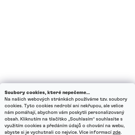
Jsem těhotná, případně nyní kojím, mohu
pít proteinové nápoje?
Mohou děti proteinové nápoje?
Jak funguje náš zákaznický servis a kam
se můžeš obrátit s dotazy?
Projít všechny dotazy
Soubory cookies, které nepečeme...
Na našich webových stránkách používáme tzv. soubory
cookies. Tyto cookies nedrobí ani nekřupou, ale velice
nám pomáhají, abychom vám poskytli personalizovaný
Autor
obsah. Kliknutím na tlačítko ,,Souhlasím“ souhlasíte s
Andrea Tesařová
využitím cookies a předáním údajů o chování na webu,
PR
abyste si je vychutnali co nejvíce.
Více informací
zde
.