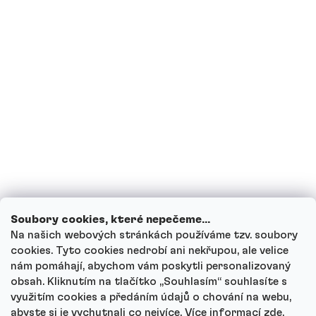
Jsem těhotná, případně nyní kojím, mohu
pít proteinové nápoje?
Mohou děti proteinové nápoje?
Jak funguje náš zákaznický servis a kam
se můžeš obrátit s dotazy?
Projít všechny dotazy
Soubory cookies, které nepečeme...
Na našich webových stránkách používáme tzv. soubory
cookies. Tyto cookies nedrobí ani nekřupou, ale velice
nám pomáhají, abychom vám poskytli personalizovaný
Autor
obsah. Kliknutím na tlačítko ,,Souhlasím“ souhlasíte s
Andrea Tesařová
využitím cookies a předáním údajů o chování na webu,
PR
abyste si je vychutnali co nejvíce.
Více informací
zde
.