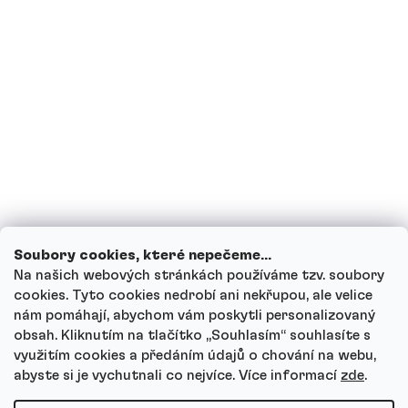
pít proteinové nápoje?
Mohou děti proteinové nápoje?
Jak funguje náš zákaznický servis a kam
se můžeš obrátit s dotazy?
Projít všechny dotazy
Soubory cookies, které nepečeme...
Na našich webových stránkách používáme tzv. soubory
cookies. Tyto cookies nedrobí ani nekřupou, ale velice
nám pomáhají, abychom vám poskytli personalizovaný
Autor
obsah. Kliknutím na tlačítko ,,Souhlasím“ souhlasíte s
Andrea Tesařová
využitím cookies a předáním údajů o chování na webu,
PR
abyste si je vychutnali co nejvíce.
Více informací
zde
.