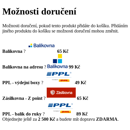
Možnosti doručení
Možnosti doručení, pokud tento produkt přidáte do košíku. Přidáním
jiného produktu do košíku se možnosti doručení mohou změnit.
Balíkovna
?
65 Kč
Balíkovna na adresu
?
99 Kč
PPL - výdejní boxy
?
49 Kč
Zásilkovna - Z point
?
65 Kč
PPL - balík do ruky
?
89 Kč
Objednejte ještě za
2 500 Kč
a budete mít dopravu
ZDARMA
.